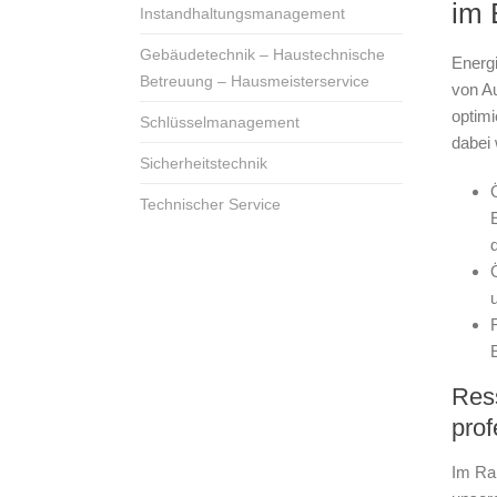
im 
Instandhaltungsmanagement
Gebäudetechnik – Haustechnische
Energi
Betreuung – Hausmeisterservice
von A
optimi
Schlüsselmanagement
dabei
Sicherheitstechnik
Technischer Service
Res
pro
Im Ra