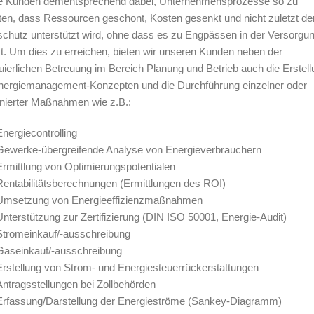
e Kunden dementsprechend dabei, Unternehmensprozesse so zu
ten, dass Ressourcen geschont, Kosten gesenkt und nicht zuletzt de
chutz unterstützt wird, ohne dass es zu Engpässen in der Versorgu
. Um dies zu erreichen, bieten wir unseren Kunden neben der
uierlichen Betreuung im Bereich Planung und Betrieb auch die Erstel
nergiemanagement-Konzepten und die Durchführung einzelner oder
nierter Maßnahmen wie z.B.:
Energiecontrolling
Gewerke-übergreifende Analyse von Energieverbrauchern
Ermittlung von Optimierungspotentialen
Rentabilitätsberechnungen (Ermittlungen des ROI)
Umsetzung von Energieeffizienzmaßnahmen
Unterstützung zur Zertifizierung (DIN ISO 50001, Energie-Audit)
Stromeinkauf/-ausschreibung
Gaseinkauf/-ausschreibung
Erstellung von Strom- und Energiesteuerrückerstattungen
Antragsstellungen bei Zollbehörden
Erfassung/Darstellung der Energieströme (Sankey-Diagramm)