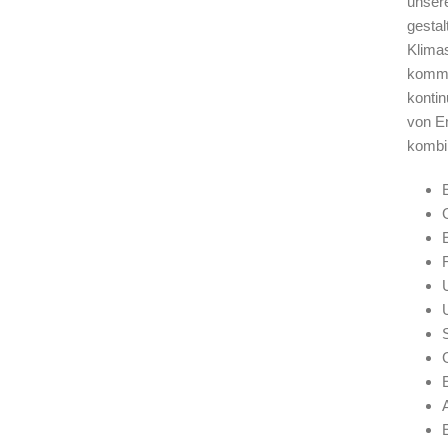
unser
gestal
Klimas
kommt
kontin
von E
kombi